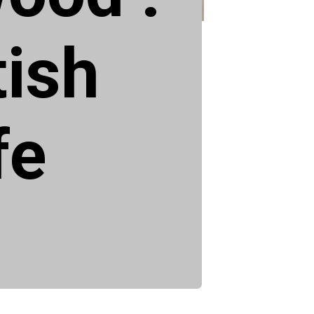
tish
fe
.