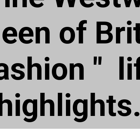
een of Bri
ashion " li
highlights